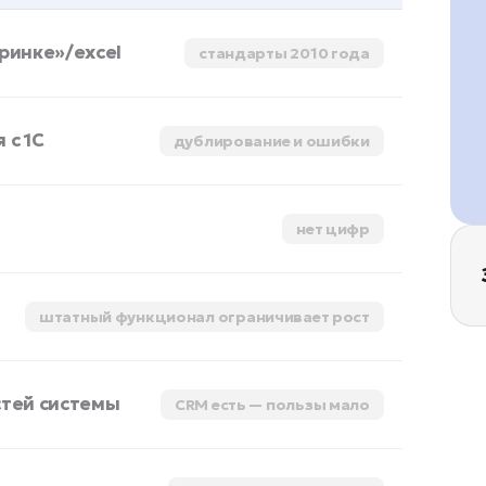
ринке»/excel
стандарты 2010 года
 с 1С
дублирование и ошибки
нет цифр
штатный функционал ограничивает рост
стей системы
CRM есть — пользы мало