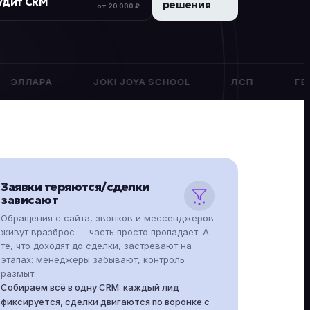
удит CRM
решения
от 20 000 ₽
JOKI JOYA SCHOOL
ЛСП
ГЕЛЕНДЖИК ГОЛЬ
Заявки теряются/сделки
зависают
Обращения с сайта, звонков и мессенджеров
живут вразброс — часть просто пропадает. А
те, что доходят до сделки, застревают на
этапах: менеджеры забывают, контроль
размыт.
Собираем всё в одну CRM: каждый лид
фиксируется, сделки двигаются по воронке с