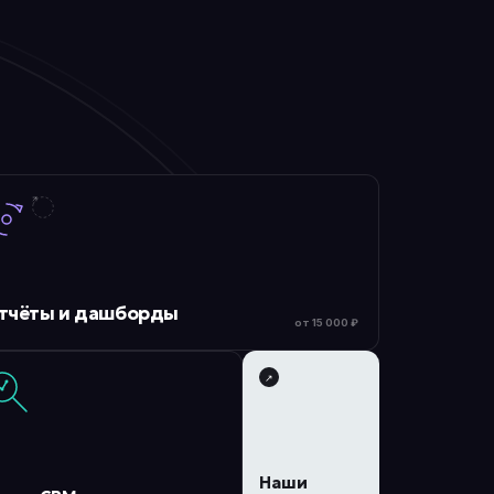
тчёты и дашборды
от 15 000 ₽
↗︎
Наши