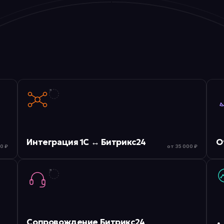
Интеграция 1С ↔ Битрикс24
О
0 ₽
от 35 000 ₽
Сопровождение Битрикс24