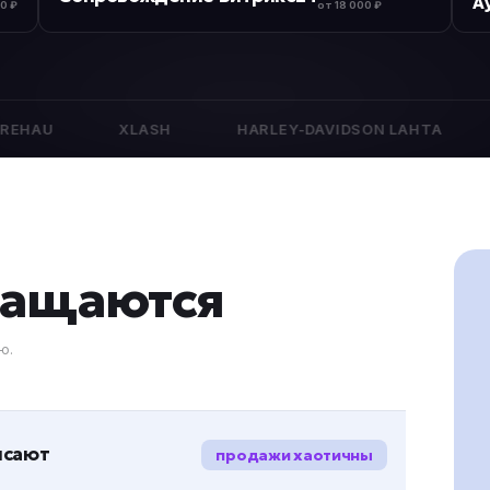
А
0 ₽
от 18 000 ₽
XLASH
HARLEY-DAVIDSON LAHTA
ЭЛЛАРА
бращаются
ю.
исают
продажи хаотичны