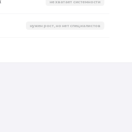
х
не хватает системности
нужен рост, но нет специалистов